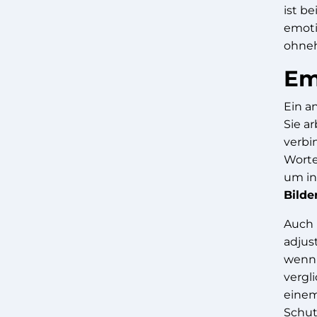
ist b
emotio
ohneh
Em
Ein a
Sie a
verbi
Worte
um in
Bilde
Auch h
adjus
wenn 
vergl
einem
Schut