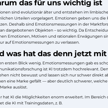
rum das für uns wichtig ist
onen sind evolutionär älter und entstehen im limbische
hlichen Urteilen vorgelagert. Emotionen geben uns die 
tzen. Deshalb sind Emotionsmessungen in der Marktforsc
an dargebotenen Objekten – so wichtig. Da Entscheidu
hen Emotionen, Motiven und rationalen Erwägungen sin
nur auf Emotionsmessungen zu verlassen.
d was hat das denn jetzt mit 
en ersten Blick wenig. Emotionsmessungen gab es schon
nikationsforschung ist KI trotzdem hochrelevant. Den
ehen nicht bewusst und lassen sich nur schwer direkt 
nen eine Marke gefällt — aber deutlich schwerer, welch
 Marke auslöst.
ür hat KI die Möglichkeiten enorm erweitert. Im Berei
et die KI mit Trainingsdaten, z. B.