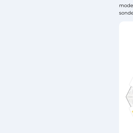
moder
sonde