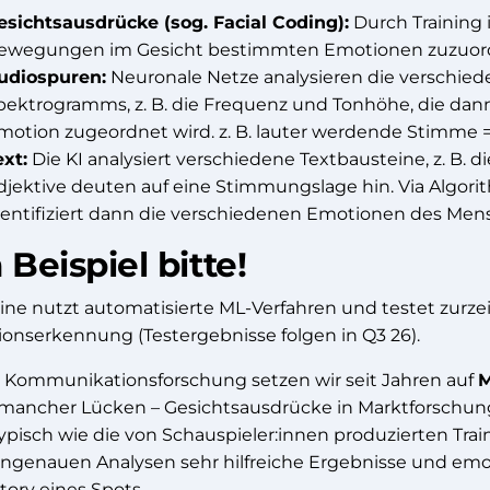
esichtsausdrücke (sog. Facial Coding):
Durch Training 
ewegungen im Gesicht bestimmten Emotionen zuzuor
udiospuren:
Neuronale Netze analysieren die verschied
pektrogramms, z. B. die Frequenz und Tonhöhe, die dan
motion zugeordnet wird. z. B. lauter werdende Stimme 
ext:
Die KI analysiert verschiedene Textbausteine, z. B. d
djektive deuten auf eine Stimmungslage hin. Via Algor
dentifiziert dann die verschiedenen Emotionen des Men
 Beispiel bitte!
ine nutzt automatisierte ML-Verfahren und testet zurzei
onserkennung (Testergebnisse folgen in Q3 26).
r Kommunikationsforschung setzen wir seit Jahren auf
M
 mancher Lücken – Gesichtsausdrücke in Marktforschun
typisch wie die von Schauspieler:innen produzierten Trai
ngenauen Analysen sehr hilfreiche Ergebnisse und emo
tory eines Spots.