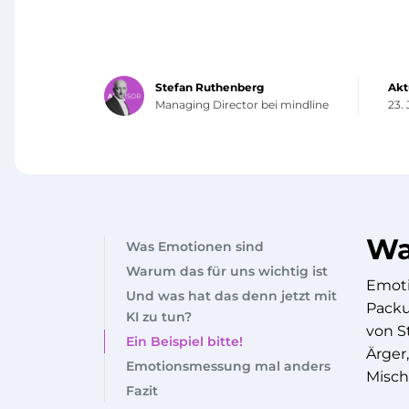
Stefan Ruthenberg
Akt
Managing Director bei mindline
23.
Wa
Was Emotionen sind
Warum das für uns wichtig ist
Emoti
Und was hat das denn jetzt mit
Packu
KI zu tun?
von S
Ein Beispiel bitte!
Ärger
Emotionsmessung mal anders
Misch
Fazit