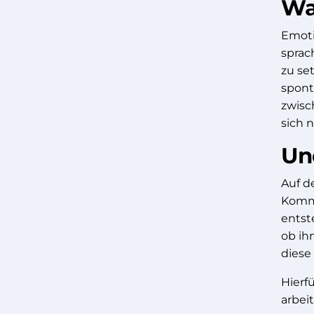
Wa
Emoti
sprac
zu se
spont
zwisc
sich 
Un
Auf d
Kommu
entst
ob ih
diese
Hierf
arbeit