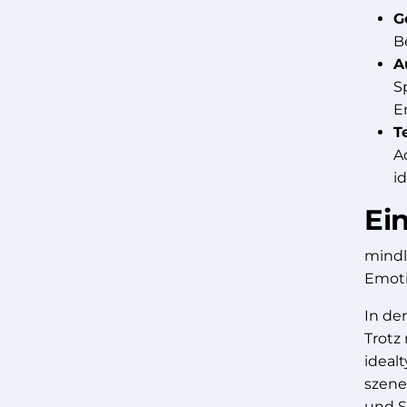
G
B
A
S
E
T
A
i
Ein
mindl
Emoti
In de
Trotz
ideal
szene
und S