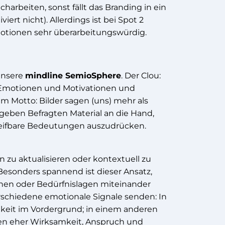
harbeiten, sonst fällt das Branding in ein
ert nicht). Allerdings ist bei Spot 2
motionen sehr überarbeitungswürdig.
 unsere
mindline SemioSphere
. Der Clou:
 Emotionen und Motivationen und
m Motto: Bilder sagen (uns) mehr als
e geben Befragten Material an die Hand,
reifbare Bedeutungen auszudrücken.
on zu aktualisieren oder kontextuell zu
 Besonders spannend ist dieser Ansatz,
nen oder Bedürfnislagen miteinander
rschiedene emotionale Signale senden: In
ichkeit im Vordergrund; in einem anderen
tten eher Wirksamkeit, Anspruch und