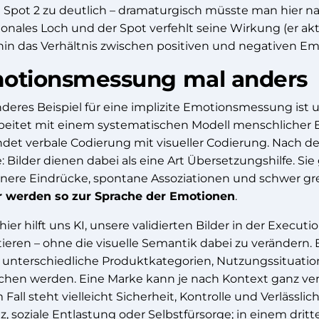
ei Spot 2 zu deutlich – dramaturgisch müsste man hier nac
nales Loch und der Spot verfehlt seine Wirkung (er aktivi
in das Verhältnis zwischen positiven und negativen E
otionsmessung mal anders
nderes Beispiel für eine implizite Emotionsmessung ist
rbeitet mit einem systematischen Modell menschlicher
ndet verbale Codierung mit visueller Codierung. Nach de
: Bilder dienen dabei als eine Art Übersetzungshilfe. Si
nere Eindrücke, spontane Assoziationen und schwer g
r werden so zur Sprache der Emotionen
.
ier hilft uns KI, unsere validierten Bilder in der Executi
tieren – ohne die visuelle Semantik dabei zu verändern.
unterschiedliche Produktkategorien, Nutzungssituatio
ichen werden. Eine Marke kann je nach Kontext ganz ve
 Fall steht vielleicht Sicherheit, Kontrolle und Verlässl
z, soziale Entlastung oder Selbstfürsorge; in einem dri