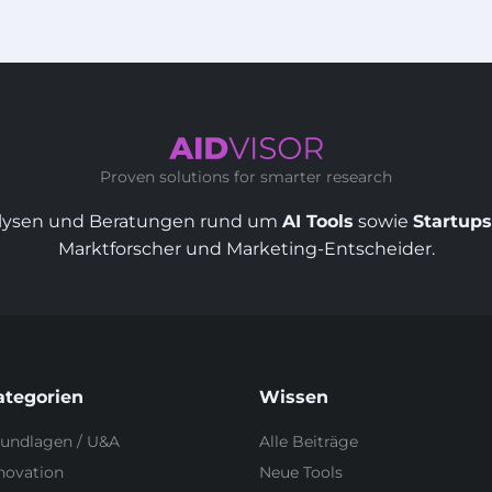
Proven solutions for smarter research
lysen und Beratungen rund um
AI Tools
sowie
Startups
Marktforscher und Marketing-Entscheider.
ategorien
Wissen
undlagen / U&A
Alle Beiträge
novation
Neue Tools