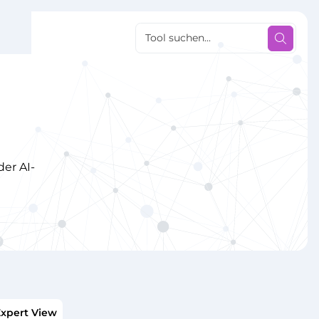
er AI-
xpert View