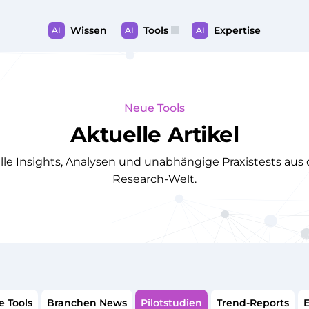
Wissen
Tools
Expertise
AI
AI
AI
Neue Tools
Aktuelle Artikel
lle Insights, Analysen und unabhängige Praxistests aus d
Research-Welt.
 Tools
Branchen News
Pilotstudien
Trend-Reports
E