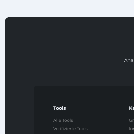
Ana
Tools
K
Alle Tools
Gr
Verifizierte Tools
In